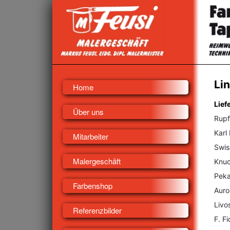
Li
Home
Lief
Über uns
Rupf
Karl
Mitarbeiter
Swis
Malergeschäft
Knuc
Peka
Farbenshop
Auro
Livo
Referenzbilder
F. F