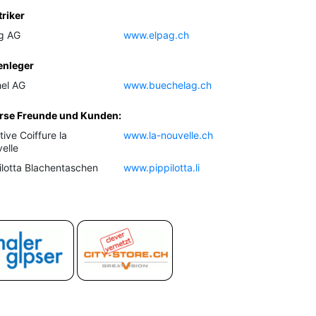
triker
g AG
www.elpag.ch
enleger
el AG
www.buechelag.ch
rse Freunde und Kunden:
tive Coiffure la
www.la-nouvelle.ch
elle
ilotta Blachentaschen
www.pippilotta.li