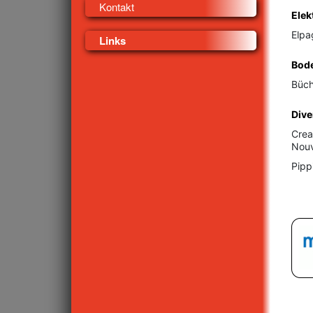
Kontakt
Elek
Elpa
Links
Bod
Büch
Dive
Crea
Nouv
Pipp