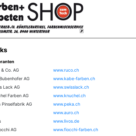
nks
eranten
 & Co. AG
www.ruco.ch
 Bubenhofer AG
www.kabe-farben.ch
s Lack AG
www.swisslack.ch
hel Farben AG
www.knuchel.ch
 Pinselfabrik AG
www.peka.ch
www.auro.ch
s
www.livos.de
iocchi AG
www.fiocchi-farben.ch